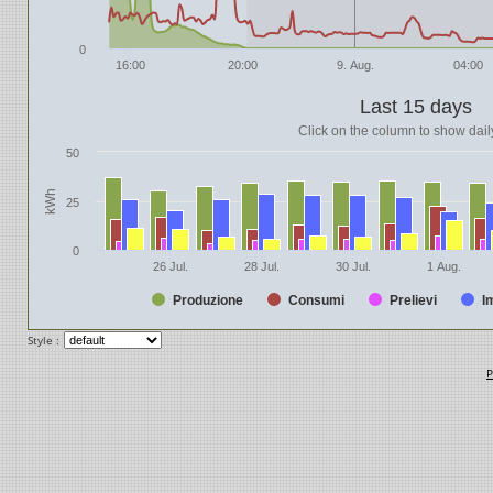
0
16:00
20:00
9. Aug.
04:00
Last 15 days
Click on the column to show daily
50
kWh
25
0
26 Jul.
28 Jul.
30 Jul.
1 Aug.
Produzione
Consumi
Prelievi
I
Style :
P