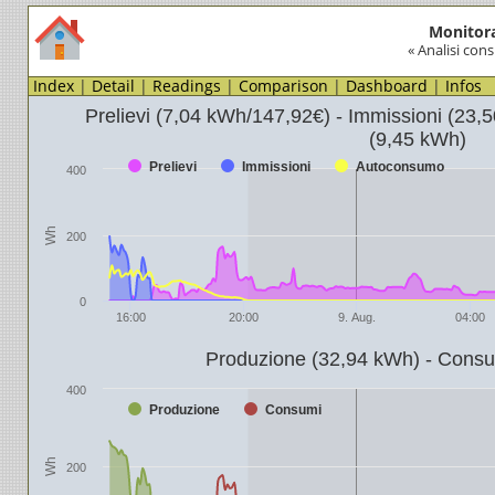
Monitora
« Analisi con
Index
|
Detail
|
Readings
|
Comparison
|
Dashboard
|
Infos
Prelievi (7,04 kWh/147,92€) - Immissioni (23
(9,45 kWh)
Prelievi
Immissioni
Autoconsumo
400
Wh
200
0
16:00
20:00
9. Aug.
04:00
Produzione (32,94 kWh) - Consu
400
Produzione
Consumi
Wh
200